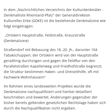
Standortinformatione
In dem „Nachrichtlichen Verzeichnis der Kulturdenkmäler -
Verkaufsoffene Sonnt
Denkmalliste Rheinland-Pfalz“ der Generaldirektion
Kulturelles Erbe (GDKE) ist die bestehende Denkmalzone wie
Wirtschaftsstruktur
folgt eingetragen:
ISEK
„Ortskern Hauptstraße, Feldstraße, Kreuzstraße
(Denkmalzone)
Straßendorf mit Bebauung des 18.-20. Jh., darunter 104
Tabakschuppen; der Ortskern wird von der Hauptstraße
geradlinig durchzogen und gegen die Feldflur von den
Parallelstraßen Kapellenweg und Friedhofstraße begrenzt;
die Struktur bestimmen Haken- und Dreiseithöfe, oft mit
Fachwerk-Wohnhäusern“
Im Rahmen eines landesweiten Projektes wurde die
Denkmalzone nachqualifiziert und hierbei detailliert
beschrieben und bewertet. Änderungen gegenüber der
bisher bereits geltenden gesetzlichen Rechtslage haben sich
durch die Nachqualifikation nicht ergeben.