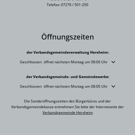
Telefax: 07276 / 501-250
Öffnungszeiten
der Verbandsgemeindeverwaltung Herxheim:
Klicken, um weitere Öffnungs- oder Schließzeiten auszublenden
Geschlossen:
öffnet nächsten Montag um 08:00 Uhr
der Verbandsgemeinde- und Gemeindewerke:
Klicken, um weitere Öffnungs- oder Schließzeiten auszublenden
Geschlossen:
öffnet nächsten Montag um 08:00 Uhr
Die Sonderöffnungszeiten des Bürgerbüros und der
Verbandsgemeindekasse entnehmen Sie bitte der Internetseite der
Verbandsgemeinde Herxheim