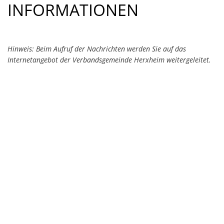
Die Ortsgemeinde Herxheim wurde 2024 erstmals als
INFORMATIONEN
Modellkommune im Rahmen von KuLaDig-RLP („Digitale …
Mehr
Hinweis: Beim Aufruf der Nachrichten werden Sie auf das
Internetangebot der Verbandsgemeinde Herxheim weitergeleitet.
© SGD Süd
GEMEINSAM NATUR GESTALTEN:
Werde Baumpate im Herxheimer Bruch!
Mehr