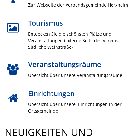
Zur Webseite der Verbandsgemeinde Herxheim
Standortinformatione
HERXHEIM
Verkaufsoffene Sonnt
3. PLATZ BEIM INNENSTADT-KONGRESS
Tourismus
Die Ortsgemeinde Herxheim gratuliert dem Chawwerusch-
Wirtschaftsstruktur
Theater herzlich zum 3. Platz beim …
Entdecken Sie die schönsten Plätze und
Veranstaltungen (externe Seite des Vereins
Mehr
ISEK
Südliche Weinstraße)
Veranstaltungsräume
Übersicht über unsere Veranstaltungsräume
alexander sell fotografie, © www.alexandersell.de
Einrichtungen
Übersicht über unsere Einrichtungen in der
Ortsgemeinde
„SICHT.BAR: BÜHNE FREI FÜR DIE EIGENEN
NEUIGKEITEN UND
KULADIG-OBJEKTE!