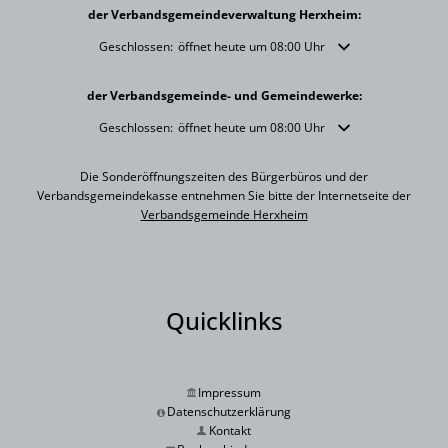
der Verbandsgemeindeverwaltung Herxheim:
Klicken, um weitere Öffnungs- oder Schließzeiten auszublende
Geschlossen:
öffnet heute um 08:00 Uhr
der Verbandsgemeinde- und Gemeindewerke:
Klicken, um weitere Öffnungs- oder Schließzeiten auszublende
Geschlossen:
öffnet heute um 08:00 Uhr
Die Sonderöffnungszeiten des Bürgerbüros und der
Verbandsgemeindekasse entnehmen Sie bitte der Internetseite der
Verbandsgemeinde Herxheim
Quicklinks
Impressum
Datenschutzerklärung
Kontakt