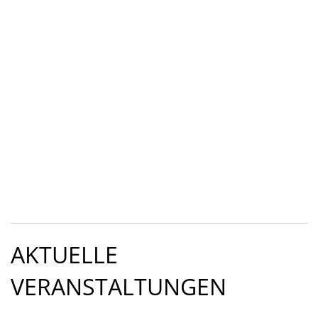
WALDFREIBAD HERXHEIM
Herxheimer Waldfreibad pünktlich eröffnet – gelungener
Start trotz Regenwetters
Mehr
AKTUELLE
VERANSTALTUNGEN
© OG Herxheim