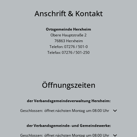
Anschrift & Kontakt
Ortsgemeinde Herxheim
Obere Hauptstraße 2
76863 Herxheim
Telefon: 07276 / 501-0
Telefax: 07276 / 501-250
Öffnungszeiten
der Verbandsgemeindeverwaltung Herxheim:
Klicken, um weitere Öffnungs- oder Schließzeiten auszublenden
Geschlossen:
öffnet nächsten Montag um 08:00 Uhr
der Verbandsgemeinde- und Gemeindewerke:
Klicken, um weitere Öffnungs- oder Schließzeiten auszublenden
Geschlossen:
öffnet nächsten Montag um 08:00 Uhr