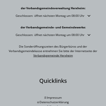
der Verbandsgemeindeverwaltung Herxheim:
Klicken, um weitere Öffnungs- oder Schließzeiten auszublenden
Geschlossen:
öffnet nächsten Montag um 08:00 Uhr
der Verbandsgemeinde- und Gemeindewerke:
Klicken, um weitere Öffnungs- oder Schließzeiten auszublenden
Geschlossen:
öffnet nächsten Montag um 08:00 Uhr
Die Sonderöffnungszeiten des Bürgerbüros und der
Verbandsgemeindekasse entnehmen Sie bitte der Internetseite der
Verbandsgemeinde Herxheim
Quicklinks
Impressum
Datenschutzerklärung