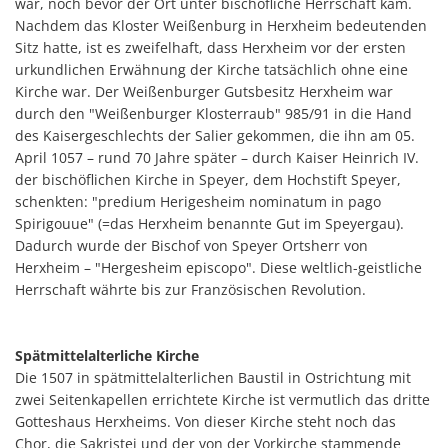
war, noch bevor der Ort unter bischöfliche Herrschaft kam.
Nachdem das Kloster Weißenburg in Herxheim bedeutenden
Sitz hatte, ist es zweifelhaft, dass Herxheim vor der ersten
urkundlichen Erwähnung der Kirche tatsächlich ohne eine
Kirche war. Der Weißenburger Gutsbesitz Herxheim war
durch den "Weißenburger Klosterraub" 985/91 in die Hand
des Kaisergeschlechts der Salier gekommen, die ihn am 05.
April 1057 – rund 70 Jahre später – durch Kaiser Heinrich IV.
der bischöflichen Kirche in Speyer, dem Hochstift Speyer,
schenkten: "predium Herigesheim nominatum in pago
Spirigouue" (=das Herxheim benannte Gut im Speyergau).
Dadurch wurde der Bischof von Speyer Ortsherr von
Herxheim – "Hergesheim episcopo". Diese weltlich-geistliche
Herrschaft währte bis zur Französischen Revolution.
Spätmittelalterliche Kirche
Die 1507 in spätmittelalterlichen Baustil in Ostrichtung mit
zwei Seitenkapellen errichtete Kirche ist vermutlich das dritte
Gotteshaus Herxheims. Von dieser Kirche steht noch das
Chor, die Sakristei und der von der Vorkirche stammende