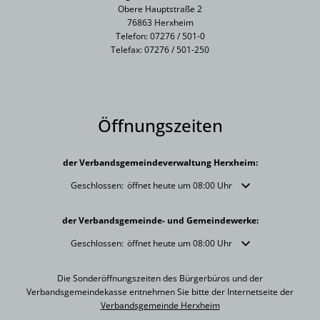
Obere Hauptstraße 2
76863 Herxheim
Telefon: 07276 / 501-0
Telefax: 07276 / 501-250
Öffnungszeiten
der Verbandsgemeindeverwaltung Herxheim:
Klicken, um weitere Öffnungs- oder Schließzeiten auszublende
Geschlossen:
öffnet heute um 08:00 Uhr
der Verbandsgemeinde- und Gemeindewerke:
Klicken, um weitere Öffnungs- oder Schließzeiten auszublende
Geschlossen:
öffnet heute um 08:00 Uhr
Die Sonderöffnungszeiten des Bürgerbüros und der
Verbandsgemeindekasse entnehmen Sie bitte der Internetseite der
Verbandsgemeinde Herxheim