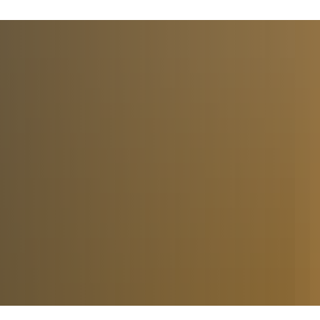
Kultur
Sport & Freizeit
Einrichtunge
chungen
Herxheimer Stickeralbum
Gemeindewald
Das Stickeralbum
Friedhof
1 Kriegergedächtniskapelle
ationssystem
Chawwerusch
Inliner- und Streetballanlage
Kinder, Jugend
2 St. Maria Himmefahrt
blatt
Dorfbrunnen
Spiel- und Bolzplätze
Kultur & Bildun
3 Waschplatz
r Gemeinde
Geschichte
Ortsbürgermeister und Beigeordnete
Trimm-Dich-Pfad
Historischer Spaziergang
Soziale Einrich
4 Pfadfinderhaus
Ortsgemeinderat und Ausschüsse
Kapellen
Kulturzentrum Villa Wieser
Waldfreibad
Veranstaltung
5 Museum
Ortsvorsteher und Ortsbeirat Hayna
Flurkreuze
Kunstschule
Waldstadion - Rennbahn
6 Park der Villa Wieser
Jugendparlament
Chronik von Herxheim
Museum
Zentrale Sportanlage
7 Gerhard-Weber-Haus
Beirat Migration
Chronik von Hayna
Partnerschaften
Belegung der Sporthallen
8 Altenzentrum St. Josef
Wappenbeschreibung
Bürgerstiftung
9 Der Goldene Adler
Brotweihe