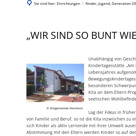
Sie sind hier:
Einrichtungen
Kinder, Jugend, Generation Ü
KITA
„WIR SIND SO BUNT WIE
AM
NIEDERTEICH
Unabhängig von Geschle
Kindertagesstätte „Am 
Lebensjahres aufgenomm
Bewegungskindertagesst
besonderen Schwerpun
Kita an dem Eltern-Prog
seelischen Wohlbefinde
© Ortsgemeinde Herxheim
Lag der Fokus in frühe
von Familie und Beruf, so ist die Kita inzwischen zu 
sich Kinder als aktiv Lernende mit ihrer Umwelt ause
Abstimmung mit den Eltern werden Kinder so auf de