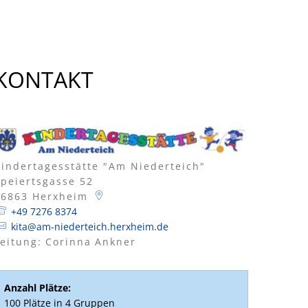
Standortinformationen
Kapellen
Waldstadion - Haus der Vereine
Verkaufsoffene Sonntage
Wirtschaftsstruktur
KONTAKT
ISEK
Kindertagesstätte "Am Niederteich"
Speiertsgasse 52
76863
Herxheim
+49 7276 8374
kita@am-niederteich.herxheim.de
eitung:
Corinna
Ankner
Leitung: Corinna Ankner
Anzahl Plätze:
100 Plätze in 4 Gruppen