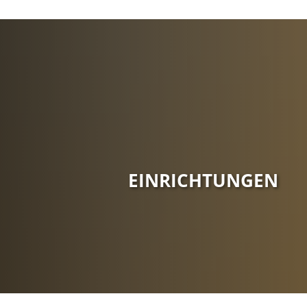
Gemeinde
Bekanntma
Ratsinform
Mitteilungs
Organe de
EINRICHTUNGEN
Ortsrecht
Wahlen