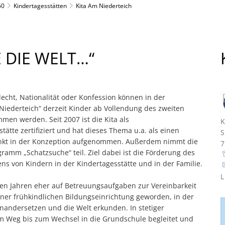
10 Dorfbächel
60
Kindertagesstätten
Kita Am Niederteich
Tabakanbau
11 Hugo Ball
12 Synagogenstein
 DIE WELT…“
13 Chawwerusch Theater
14 Dorfbrunnen
15 Villa Wieser
cht, Nationalität oder Konfession können in der
Niederteich“ derzeit Kinder ab Vollendung des zweiten
16 Quellenangaben
en werden. Seit 2007 ist die Kita als
ätte zertifiziert und hat dieses Thema u.a. als einen
kt in der Konzeption aufgenommen. Außerdem nimmt die
ramm „Schatzsuche“ teil. Ziel dabei ist die Förderung des
ns von Kindern in der Kindertagesstätte und in der Familie.
L
ren Jahren eher auf Betreuungsaufgaben zur Vereinbarkeit
einer frühkindlichen Bildungseinrichtung geworden, in der
inandersetzen und die Welt erkunden. In stetiger
m Weg bis zum Wechsel in die Grundschule begleitet und