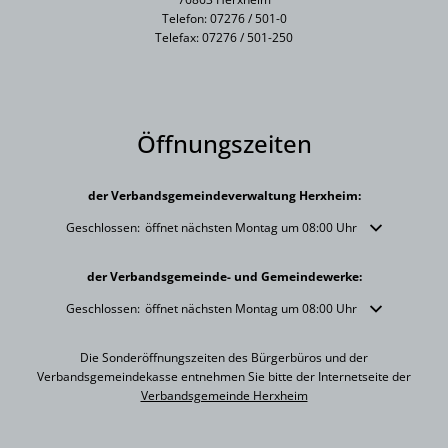
Telefon: 07276 / 501-0
Telefax: 07276 / 501-250
Öffnungszeiten
der Verbandsgemeindeverwaltung Herxheim:
Klicken, um weitere Öffnungs- oder Schließzeiten auszublenden
Geschlossen:
öffnet nächsten Montag um 08:00 Uhr
der Verbandsgemeinde- und Gemeindewerke:
Klicken, um weitere Öffnungs- oder Schließzeiten auszublenden
Geschlossen:
öffnet nächsten Montag um 08:00 Uhr
Die Sonderöffnungszeiten des Bürgerbüros und der
Verbandsgemeindekasse entnehmen Sie bitte der Internetseite der
Verbandsgemeinde Herxheim