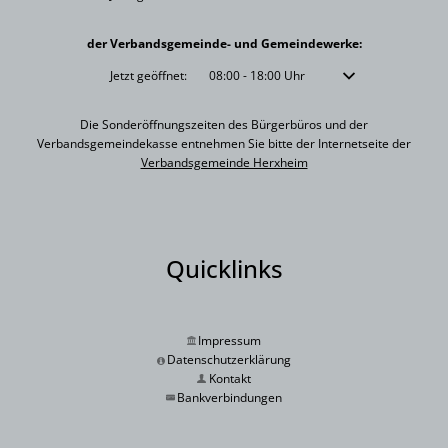
der Verbandsgemeinde- und Gemeindewerke:
Klicken, um weitere Öffnungs- oder Schließzeiten auszublenden
Jetzt geöffnet:
08:00
-
18:00
Uhr
Von 08:00 bis 18:00 
Die Sonderöffnungszeiten des Bürgerbüros und der
Verbandsgemeindekasse entnehmen Sie bitte der Internetseite der
Verbandsgemeinde Herxheim
Quicklinks
Impressum
Datenschutzerklärung
Kontakt
Bankverbindungen