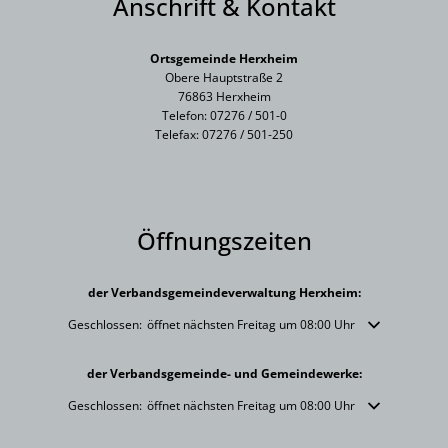
Anschrift & Kontakt
Ortsgemeinde Herxheim
Obere Hauptstraße 2
76863 Herxheim
Telefon: 07276 / 501-0
Telefax: 07276 / 501-250
Öffnungszeiten
der Verbandsgemeindeverwaltung Herxheim:
Klicken, um weitere Öffnungs- oder Schließzeiten auszublenden
Geschlossen:
öffnet nächsten Freitag um 08:00 Uhr
der Verbandsgemeinde- und Gemeindewerke:
Klicken, um weitere Öffnungs- oder Schließzeiten auszublenden
Geschlossen:
öffnet nächsten Freitag um 08:00 Uhr