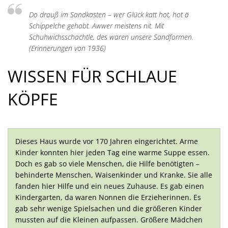
Standortinformatione
ST.
Do drauß im Sandkasten – wer Glück katt hot, hot ä
Schippelche gehabt. Awwer meistens nit. Mit
Verkaufsoffene Sonnt
JOSEF
Schuhwichsschachtle, des waren unsere Sandformen.
(Erinnerungen von 1936)
Wirtschaftsstruktur
ISEK
WISSEN FÜR SCHLAUE
KÖPFE
Dieses Haus wurde vor 170 Jahren eingerichtet. Arme
Kinder konnten hier jeden Tag eine warme Suppe essen.
Doch es gab so viele Menschen, die Hilfe benötigten –
behinderte Menschen, Waisenkinder und Kranke. Sie alle
fanden hier Hilfe und ein neues Zuhause. Es gab einen
Kindergarten, da waren Nonnen die Erzieherinnen. Es
gab sehr wenige Spielsachen und die größeren Kinder
mussten auf die Kleinen aufpassen. Größere Mädchen