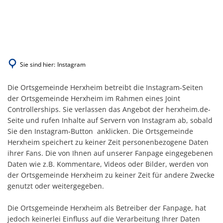
Kultur
Bekanntmachungen
Sport & Freizeit
Herxheimer Stickera
Einrichtungen
Ratsinformationssyst
Gemeindewald
Wirtschaft
Chawwerusch
Friedhof
Mitteilungsblatt
Inliner- und Streetbal
Bauen & Verkehr
Dorfbrunnen
Sie sind hier:
Instagram
Kinder, Jugend, Gene
Organe der Gemeind
Spiel- und Bolzplätze
Denkmalzone Ortsker
Geschichte
Kultur & Bildung
Die Ortsgemeinde Herxheim betreibt die Instagram-Seiten
Ortsrecht
Trimm-Dich-Pfad
Einzelhandelskonzept
INSTAGRAM
der Ortsgemeinde Herxheim im Rahmen eines Joint
Kulturzentrum Villa W
Soziale Einrichtungen
Controllerships. Sie verlassen das Angebot der herxheim.de-
Wahlen
Waldfreibad
Elektrizitätswerk
Seite und rufen Inhalte auf Servern von Instagram ab, sobald
Kunstschule
Veranstaltungsräume
Sie den Instagram-Button anklicken. Die Ortsgemeinde
Waldstadion - Rennb
Förderungen
Museum
Herxheim speichert zu keiner Zeit personenbezogene Daten
Zentrale Sportanlage
ihrer Fans. Die von Ihnen auf unserer Fanpage eingegebenen
Gewerbe- und Industr
Partnerschaften
Daten wie z.B. Kommentare, Videos oder Bilder, werden von
Belegung der Sportha
Infrastruktur
der Ortsgemeinde Herxheim zu keiner Zeit für andere Zwecke
Bürgerstiftung
genutzt oder weitergegeben.
Öffentliche Ausschre
Die Ortsgemeinde Herxheim als Betreiber der Fanpage, hat
Parken und Einkaufen
jedoch keinerlei Einfluss auf die Verarbeitung Ihrer Daten