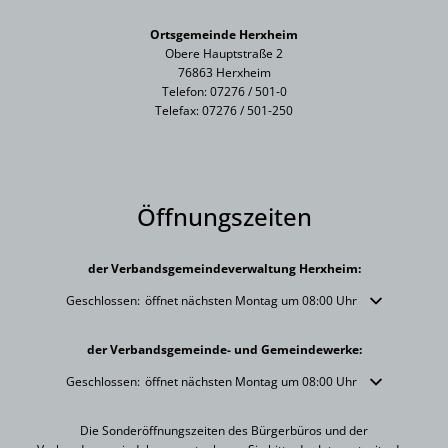
Ortsgemeinde Herxheim
Obere Hauptstraße 2
76863 Herxheim
Telefon: 07276 / 501-0
Telefax: 07276 / 501-250
Öffnungszeiten
der Verbandsgemeindeverwaltung Herxheim:
Klicken, um weitere Öffnungs- oder Schließzeiten auszublenden
Geschlossen:
öffnet nächsten Montag um 08:00 Uhr
der Verbandsgemeinde- und Gemeindewerke:
Klicken, um weitere Öffnungs- oder Schließzeiten auszublenden
Geschlossen:
öffnet nächsten Montag um 08:00 Uhr
Die Sonderöffnungszeiten des Bürgerbüros und der