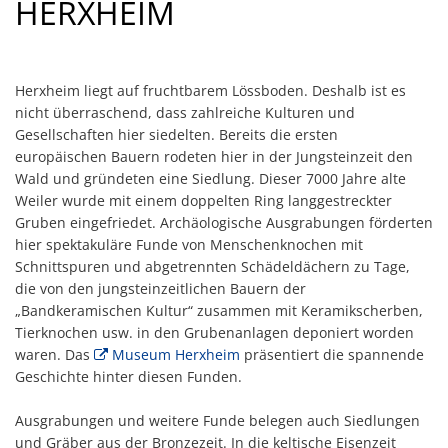
HERXHEIM
Standortinformatione
Verkaufsoffene Sonnt
Herxheim liegt auf fruchtbarem Lössboden. Deshalb ist es
Wirtschaftsstruktur
nicht überraschend, dass zahlreiche Kulturen und
Gesellschaften hier siedelten. Bereits die ersten
ISEK
europäischen Bauern rodeten hier in der Jungsteinzeit den
Wald und gründeten eine Siedlung. Dieser 7000 Jahre alte
Weiler wurde mit einem doppelten Ring langgestreckter
Gruben eingefriedet. Archäologische Ausgrabungen förderten
hier spektakuläre Funde von Menschenknochen mit
Schnittspuren und abgetrennten Schädeldächern zu Tage,
die von den jungsteinzeitlichen Bauern der
„Bandkeramischen Kultur“ zusammen mit Keramikscherben,
Tierknochen usw. in den Grubenanlagen deponiert worden
waren. Das
Museum Herxheim
präsentiert die spannende
Geschichte hinter diesen Funden.
Ausgrabungen und weitere Funde belegen auch Siedlungen
und Gräber aus der Bronzezeit. In die keltische Eisenzeit