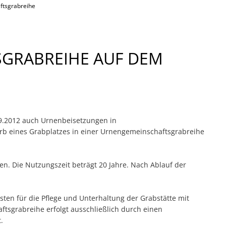
10 Dorfbächel
tsgrabreihe
Tabakanbau
11 Hugo Ball
12 Synagogenstein
REIHE
GRABREIHE AUF DEM
13 Chawwerusch Theater
14 Dorfbrunnen
15 Villa Wieser
16 Quellenangaben
9.2012 auch Urnenbeisetzungen in
b eines Grabplatzes in einer Urnengemeinschaftsgrabreihe
en. Die Nutzungszeit beträgt 20 Jahre. Nach Ablauf der
sten für die Pflege und Unterhaltung der Grabstätte mit
ftsgrabreihe erfolgt ausschließlich durch einen
.