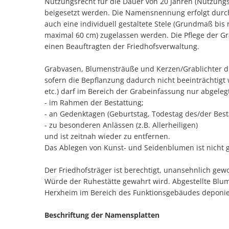
Nutzungsrecht für die Dauer von 20 Jahren (Nutzungsz
beigesetzt werden. Die Namensnennung erfolgt durch 
auch eine individuell gestaltete Stele (Grundmaß bi
maximal 60 cm) zugelassen werden. Die Pflege der Gr
einen Beauftragten der Friedhofsverwaltung.
Grabvasen, Blumensträuße und Kerzen/Grablichter dü
sofern die Bepflanzung dadurch nicht beeinträchtigt
etc.) darf im Bereich der Grabeinfassung nur abgele
- im Rahmen der Bestattung;
- an Gedenktagen (Geburtstag, Todestag des/der Besta
- zu besonderen Anlässen (z.B. Allerheiligen)
und ist zeitnah wieder zu entfernen.
Das Ablegen von Kunst- und Seidenblumen ist nicht g
Der Friedhofsträger ist berechtigt, unansehnlich ge
Würde der Ruhestätte gewahrt wird. Abgestellte Blu
Herxheim im Bereich des Funktionsgebäudes deponi
Beschriftung der Namensplatten