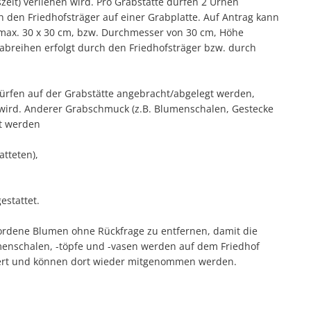
eit) verliehen wird. Pro Grabstätte dürfen 2 Urnen
den Friedhofsträger auf einer Grabplatte. Auf Antrag kann
s max. 30 x 30 cm, bzw. Durchmesser von 30 cm, Höhe
abreihen erfolgt durch den Friedhofsträger bzw. durch
rfen auf der Grabstätte angebracht/abgelegt werden,
 wird. Anderer Grabschmuck (z.B. Blumenschalen, Gestecke
gt werden
tteten),
estattet.
wordene Blumen ohne Rückfrage zu entfernen, damit die
menschalen, -töpfe und -vasen werden auf dem Friedhof
ert und können dort wieder mitgenommen werden.