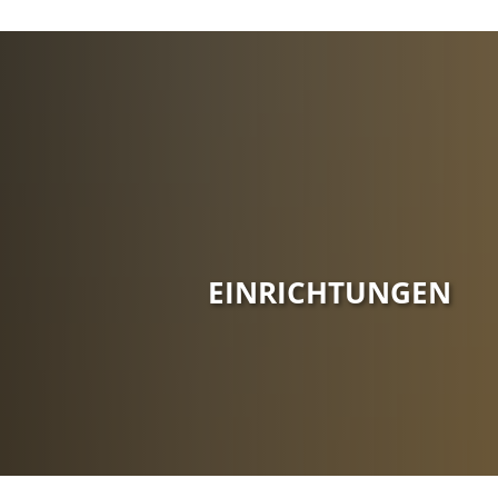
Gemeinde
Bekanntma
Ratsinform
Mitteilungs
Organe de
EINRICHTUNGEN
Ortsrecht
Wahlen