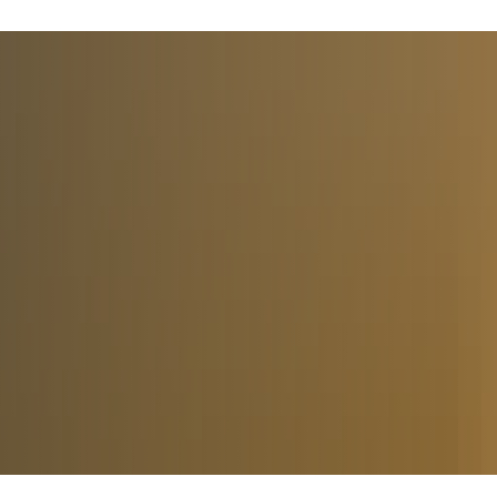
Kultur
Sport & Freizeit
Einrichtunge
chungen
Herxheimer Stickeralbum
Gemeindewald
Das Stickeralbum
Friedhof
1 Kriegergedächtniskapelle
ationssystem
Chawwerusch
Inliner- und Streetballanlage
Kinder, Jugend
2 St. Maria Himmefahrt
blatt
Dorfbrunnen
Spiel- und Bolzplätze
Kultur & Bildun
3 Waschplatz
r Gemeinde
Geschichte
Ortsbürgermeister und Beigeordnete
Trimm-Dich-Pfad
Historischer Spaziergang
Soziale Einrich
4 Pfadfinderhaus
Ortsgemeinderat und Ausschüsse
Kapellen
Kulturzentrum Villa Wieser
Waldfreibad
Veranstaltung
5 Museum
Ortsvorsteher und Ortsbeirat Hayna
Flurkreuze
Kunstschule
Waldstadion - Rennbahn
6 Park der Villa Wieser
Jugendparlament
Chronik von Herxheim
Museum
Zentrale Sportanlage
7 Gerhard-Weber-Haus
Beirat Migration
Chronik von Hayna
Partnerschaften
Belegung der Sporthallen
8 Altenzentrum St. Josef
Wappenbeschreibung
Bürgerstiftung
9 Der Goldene Adler
Brotweihe