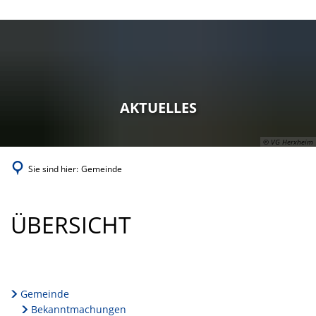
Kultur
Bekanntmachungen
Sport & Freizeit
Herxheimer Stickera
Einrichtungen
Ratsinformationssyst
Gemeindewald
Wirtschaft
Chawwerusch
Friedhof
Mitteilungsblatt
Inliner- und Streetbal
Bauen & Verkehr
Dorfbrunnen
Kinder, Jugend, Gene
Organe der Gemeind
AKTUELLES
Spiel- und Bolzplätze
Denkmalzone Ortsker
Geschichte
Kultur & Bildung
Ortsrecht
Trimm-Dich-Pfad
Einzelhandelskonzept
© VG Herxheim
Kulturzentrum Villa W
Soziale Einrichtungen
Wahlen
Waldfreibad
Elektrizitätswerk
Sie sind hier:
Gemeinde
Kunstschule
Veranstaltungsräume
Waldstadion - Rennb
Förderungen
Museum
Zentrale Sportanlage
GEMEINDE
ÜBERSICHT
Gewerbe- und Industr
Partnerschaften
Belegung der Sportha
Infrastruktur
Bürgerstiftung
Öffentliche Ausschre
Gemeinde
Parken und Einkaufen
Bekanntmachungen