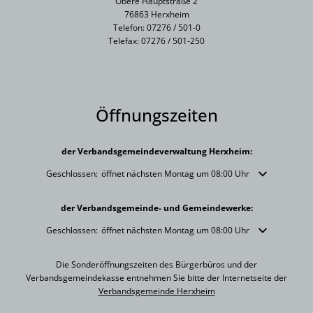
Obere Hauptstraße 2
76863 Herxheim
Telefon: 07276 / 501-0
Telefax: 07276 / 501-250
Öffnungszeiten
der Verbandsgemeindeverwaltung Herxheim:
Klicken, um weitere Öffnungs- oder Schließzeiten auszublenden
Geschlossen:
öffnet nächsten Montag um 08:00 Uhr
der Verbandsgemeinde- und Gemeindewerke:
Klicken, um weitere Öffnungs- oder Schließzeiten auszublenden
Geschlossen:
öffnet nächsten Montag um 08:00 Uhr
Die Sonderöffnungszeiten des Bürgerbüros und der
Verbandsgemeindekasse entnehmen Sie bitte der Internetseite der
Verbandsgemeinde Herxheim