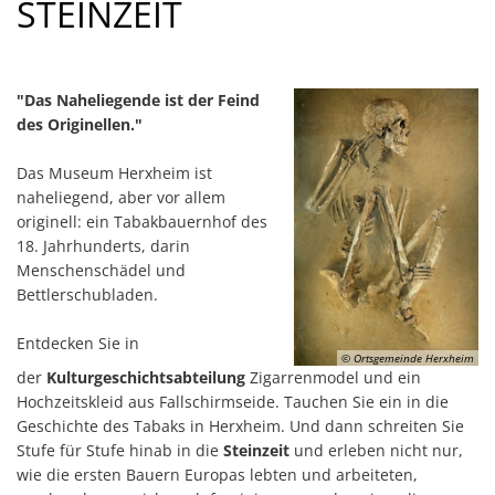
STEINZEIT
Standortinformatione
Verkaufsoffene Sonnt
"Das Naheliegende ist der Feind
Wirtschaftsstruktur
des Originellen."
ISEK
Das Museum Herxheim ist
naheliegend, aber vor allem
originell: ein Tabakbauernhof des
18. Jahrhunderts, darin
Menschenschädel und
Bettlerschubladen.
Entdecken Sie in
© Ortsgemeinde Herxheim
der
Kulturgeschichtsabteilung
Zigarrenmodel und ein
Hochzeitskleid aus Fallschirmseide. Tauchen Sie ein in die
Geschichte des Tabaks in Herxheim. Und dann schreiten Sie
Stufe für Stufe hinab in die
Steinzeit
und erleben nicht nur,
wie die ersten Bauern Europas lebten und arbeiteten,