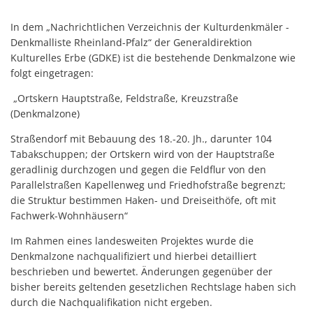
Standortinformatione
In dem „Nachrichtlichen Verzeichnis der Kulturdenkmäler -
Verkaufsoffene Sonnt
Denkmalliste Rheinland-Pfalz“ der Generaldirektion
Kulturelles Erbe (GDKE) ist die bestehende Denkmalzone wie
Wirtschaftsstruktur
folgt eingetragen:
ISEK
„Ortskern Hauptstraße, Feldstraße, Kreuzstraße
(Denkmalzone)
Straßendorf mit Bebauung des 18.-20. Jh., darunter 104
Tabakschuppen; der Ortskern wird von der Hauptstraße
geradlinig durchzogen und gegen die Feldflur von den
Parallelstraßen Kapellenweg und Friedhofstraße begrenzt;
die Struktur bestimmen Haken- und Dreiseithöfe, oft mit
Fachwerk-Wohnhäusern“
Im Rahmen eines landesweiten Projektes wurde die
Denkmalzone nachqualifiziert und hierbei detailliert
beschrieben und bewertet. Änderungen gegenüber der
bisher bereits geltenden gesetzlichen Rechtslage haben sich
durch die Nachqualifikation nicht ergeben.