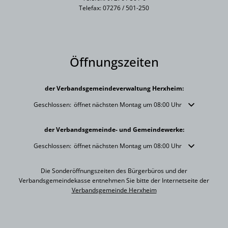
Telefax: 07276 / 501-250
Öffnungszeiten
der Verbandsgemeindeverwaltung Herxheim:
Klicken, um weitere Öffnungs- oder Schließzeiten auszublenden
Geschlossen:
öffnet nächsten Montag um 08:00 Uhr
der Verbandsgemeinde- und Gemeindewerke:
Klicken, um weitere Öffnungs- oder Schließzeiten auszublenden
Geschlossen:
öffnet nächsten Montag um 08:00 Uhr
Die Sonderöffnungszeiten des Bürgerbüros und der
Verbandsgemeindekasse entnehmen Sie bitte der Internetseite der
Verbandsgemeinde Herxheim